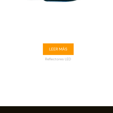
Reflector LED 20W 6500K IP65 120-240V
LEER MÁS
Reflectores LED
1
2
→