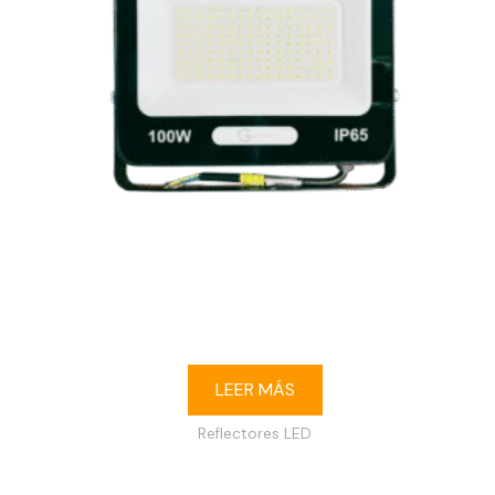
Reflector LED 100W 6500K IP65 120-240V
LEER MÁS
Reflectores LED