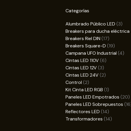
Categorías
3
Alumbrado Público LED
3
prod
Breakers para ducha eléctrica
17
Breakers Riel DIN
17
productos
19
Breakers Square-D
19
product
4
Campana UFO Industrial
4
6
pro
Cintas LED 110V
6
3
productos
Cintas LED 12V
3
productos
2
Cintas LED 24V
2
2
productos
Control
2
productos
1
Kit Cinta LED RGB
1
producto
2
Paneles LED Empotrados
20
p
Paneles LED Sobrepuestos
16
14
Reflectores LED
14
productos
14
Transformadores
14
producto