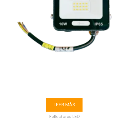
Reflector LED 10W 6500K IP65 120-240V
LEER MÁS
Reflectores LED