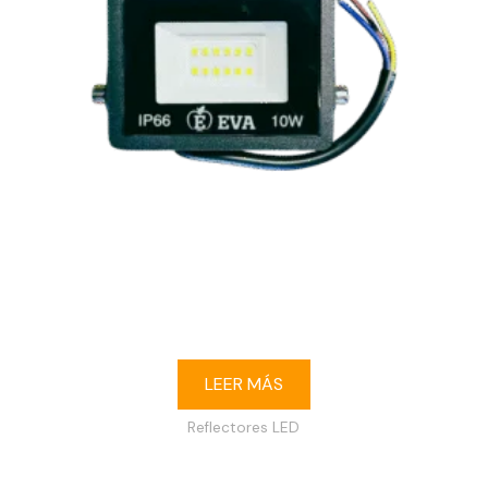
Reflector LED 10W 3000K IP65 120-240V
LEER MÁS
Reflectores LED