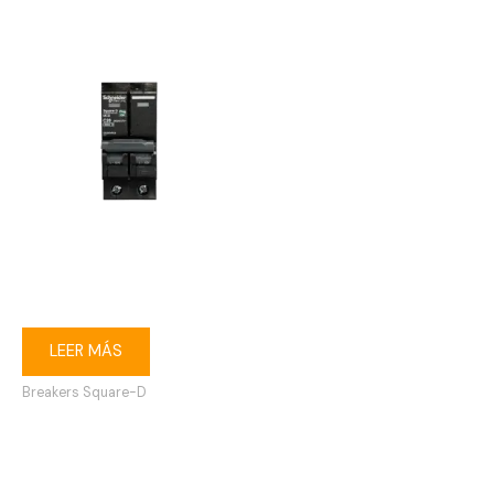
Breaker enchufable Square-
D 2P 20A
LEER MÁS
Breakers Square-D
1
2
3
→