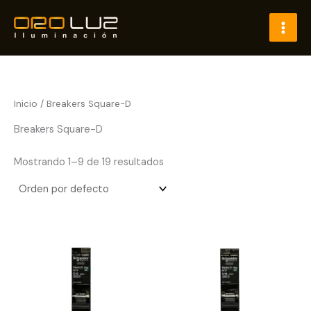
Ir
al
contenido
Inicio
/ Breakers Square-D
Breakers Square-D
Mostrando 1–9 de 19 resultados