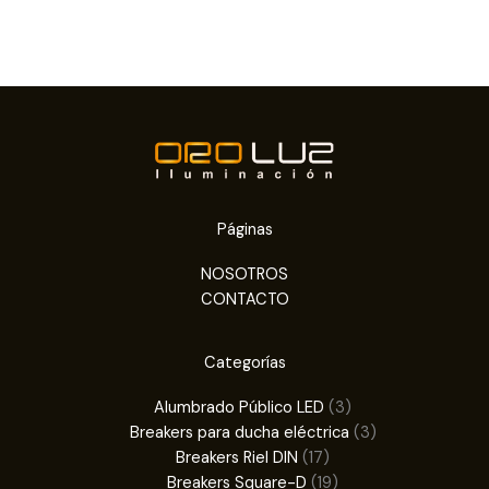
Páginas
NOSOTROS
CONTACTO
Categorías
3
Alumbrado Público LED
3
productos
3
Breakers para ducha eléctrica
3
17
productos
Breakers Riel DIN
17
productos
19
Breakers Square-D
19