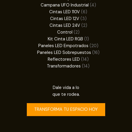
productos
4
Campana UFO Industrial
4
6
productos
Cintas LED 110V
6
3
productos
Cintas LED 12V
3
productos
2
Cintas LED 24V
2
2
productos
Control
2
productos
1
Kit Cinta LED RGB
1
producto
20
Paneles LED Empotrados
20
productos
16
Paneles LED Sobrepuestos
16
14
productos
Reflectores LED
14
productos
14
Transformadores
14
productos
Dale vida a lo
que te rodea.
TRANSFORMA TU ESPACIO HOY