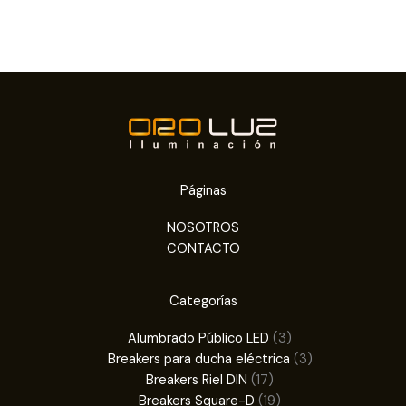
Páginas
NOSOTROS
CONTACTO
Categorías
3
Alumbrado Público LED
3
productos
3
Breakers para ducha eléctrica
3
17
productos
Breakers Riel DIN
17
productos
19
Breakers Square-D
19