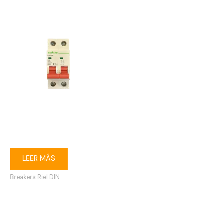
Breaker riel DIN 2P 32A
Ebasee
LEER MÁS
Breakers Riel DIN
1
2
→