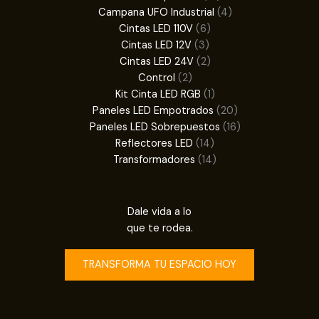
productos
4
Campana UFO Industrial
4
6
productos
Cintas LED 110V
6
3
productos
Cintas LED 12V
3
productos
2
Cintas LED 24V
2
2
productos
Control
2
productos
1
Kit Cinta LED RGB
1
producto
20
Paneles LED Empotrados
20
productos
16
Paneles LED Sobrepuestos
16
14
productos
Reflectores LED
14
productos
14
Transformadores
14
productos
Dale vida a lo
que te rodea.
TRANSFORMA TU ESPACIO HOY