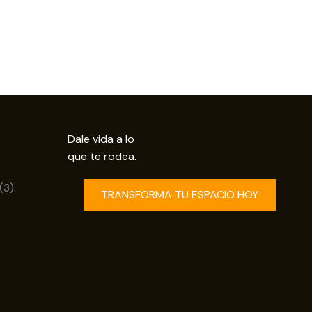
Dale vida a lo
que te rodea.
uctos
3
3
TRANSFORMA TU ESPACIO HOY
productos
os
ductos