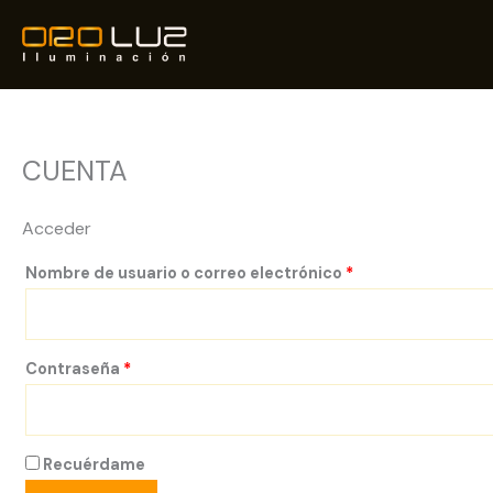
Ir
al
contenido
CUENTA
Acceder
Obligatorio
Nombre de usuario o correo electrónico
*
Obligatorio
Contraseña
*
Recuérdame