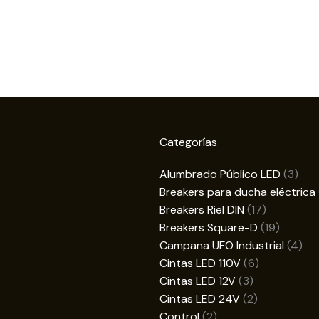
Categorías
3
Alumbrado Público LED
3
prod
Breakers para ducha eléctrica
17
Breakers Riel DIN
17
productos
19
Breakers Square-D
19
product
4
Campana UFO Industrial
4
6
pro
Cintas LED 110V
6
3
productos
Cintas LED 12V
3
productos
2
Cintas LED 24V
2
2
productos
Control
2