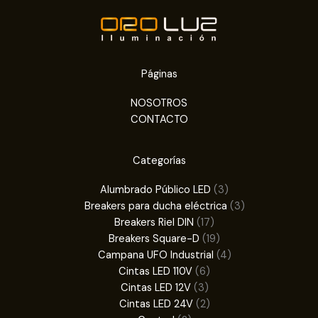
Páginas
NOSOTROS
CONTACTO
Categorías
3
Alumbrado Público LED
3
productos
3
Breakers para ducha eléctrica
3
17
productos
Breakers Riel DIN
17
productos
19
Breakers Square-D
19
productos
4
Campana UFO Industrial
4
6
productos
Cintas LED 110V
6
3
productos
Cintas LED 12V
3
productos
2
Cintas LED 24V
2