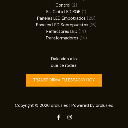
2
productos
Control
2
productos
1
Kit Cinta LED RGB
1
producto
20
Paneles LED Empotrados
20
productos
16
Paneles LED Sobrepuestos
16
14
productos
Reflectores LED
14
productos
14
Transformadores
14
productos
Dale vida a lo
que te rodea.
TRANSFORMA TU ESPACIO HOY
Copyright © 2026 oroluz.ec | Powered by oroluz.ec