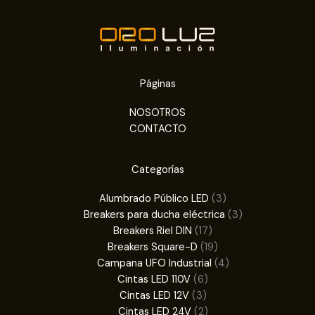
Páginas
NOSOTROS
CONTACTO
Categorías
3
Alumbrado Público LED
3
productos
3
Breakers para ducha eléctrica
3
17
productos
Breakers Riel DIN
17
productos
19
Breakers Square-D
19
productos
4
Campana UFO Industrial
4
6
productos
Cintas LED 110V
6
3
productos
Cintas LED 12V
3
productos
2
Cintas LED 24V
2