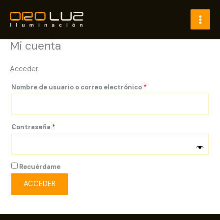
Ir
al
contenido
Mi cuenta
Acceder
Obligatorio
Nombre de usuario o correo electrónico
*
Obligatorio
Contraseña
*
Recuérdame
ACCEDER
¿Olvidaste la contraseña?