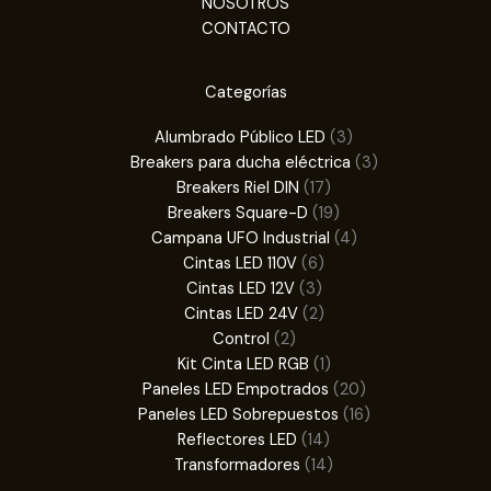
NOSOTROS
CONTACTO
Categorías
3
Alumbrado Público LED
3
productos
3
Breakers para ducha eléctrica
3
17
productos
Breakers Riel DIN
17
productos
19
Breakers Square-D
19
productos
4
Campana UFO Industrial
4
6
productos
Cintas LED 110V
6
3
productos
Cintas LED 12V
3
productos
2
Cintas LED 24V
2
2
productos
Control
2
productos
1
Kit Cinta LED RGB
1
producto
20
Paneles LED Empotrados
20
productos
16
Paneles LED Sobrepuestos
16
14
productos
Reflectores LED
14
productos
14
Transformadores
14
productos