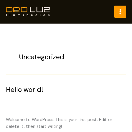
Ir
al
contenido
Uncategorized
Hello world!
Dejar un comentario
/
Uncategorized
/
oroluzsocialmedia@gmail.com
Welcome to WordPress. This is your first post. Edit or
delete it, then start writing!