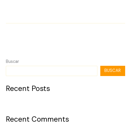
Hello
Leer más »
world!
Buscar
BUSCAR
Recent Posts
Hello world!
Recent Comments