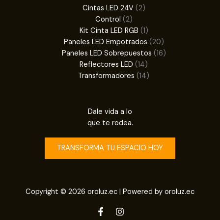
productos
2
Cintas LED 24V
2
2
productos
Control
2
productos
1
Kit Cinta LED RGB
1
producto
20
Paneles LED Empotrados
20
productos
16
Paneles LED Sobrepuestos
16
14
productos
Reflectores LED
14
productos
14
Transformadores
14
productos
Dale vida a lo
que te rodea.
TRANSFORMA TU ESPACIO HOY
Copyright © 2026 oroluz.ec | Powered by oroluz.ec