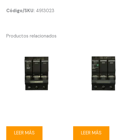
Código/SKU:
4913023
Productos relacionados
Breaker enchufable Square-
Breaker enchufable Square-
D 3P 16A
D 3P 50A
LEER MÁS
LEER MÁS