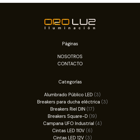
Páginas
NOSOTROS
CONTACTO
Categorías
3
Alumbrado Público LED
3
productos
3
Breakers para ducha eléctrica
3
17
productos
Breakers Riel DIN
17
productos
19
Breakers Square-D
19
productos
4
Campana UFO Industrial
4
6
productos
Cintas LED 110V
6
3
productos
Cintas LED 12V
3