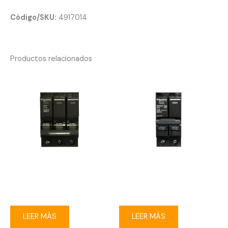
Código/SKU:
4917014
Productos relacionados
Breaker enchufable Square-
Breaker enchufable Square-
D 3P 16A
D 2P 20A
LEER MÁS
LEER MÁS