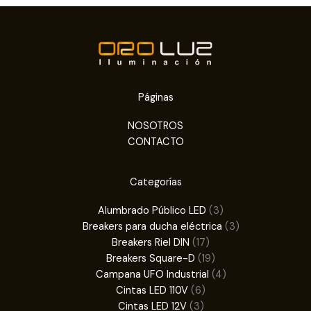
Páginas
NOSOTROS
CONTACTO
Categorías
3
Alumbrado Público LED
3
productos
3
Breakers para ducha eléctrica
3
17
productos
Breakers Riel DIN
17
productos
19
Breakers Square-D
19
productos
4
Campana UFO Industrial
4
6
productos
Cintas LED 110V
6
3
productos
Cintas LED 12V
3