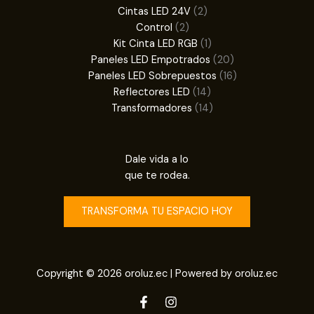
productos
2
Cintas LED 24V
2
2
productos
Control
2
productos
1
Kit Cinta LED RGB
1
producto
20
Paneles LED Empotrados
20
productos
16
Paneles LED Sobrepuestos
16
14
productos
Reflectores LED
14
productos
14
Transformadores
14
productos
Dale vida a lo
que te rodea.
TRANSFORMA TU ESPACIO HOY
Copyright © 2026 oroluz.ec | Powered by oroluz.ec