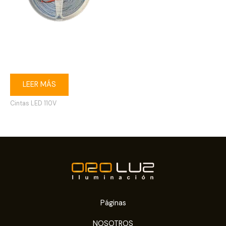
Cinta LED 2835 110V directa
4000K 10 m IP20
LEER MÁS
Cintas LED 110V
Páginas
NOSOTROS