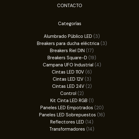
CONTACTO
Categorías
3
Alumbrado Público LED
3
productos
3
Breakers para ducha eléctrica
3
17
productos
Breakers Riel DIN
17
productos
19
Breakers Square-D
19
productos
4
Campana UFO Industrial
4
6
productos
Cintas LED 110V
6
3
productos
Cintas LED 12V
3
productos
2
Cintas LED 24V
2
2
productos
Control
2
productos
1
Kit Cinta LED RGB
1
producto
20
Paneles LED Empotrados
20
productos
16
Paneles LED Sobrepuestos
16
14
productos
Reflectores LED
14
productos
14
Transformadores
14
productos