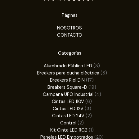
Páginas
NOSOTROS
CONTACTO
Categorías
3
Alumbrado Público LED
3
productos
3
Breakers para ducha eléctrica
3
17
productos
Breakers Riel DIN
17
productos
19
Breakers Square-D
19
productos
4
Campana UFO Industrial
4
6
productos
Cintas LED 110V
6
3
productos
Cintas LED 12V
3
productos
2
Cintas LED 24V
2
2
productos
Control
2
productos
1
Kit Cinta LED RGB
1
producto
20
Paneles LED Empotrados
20