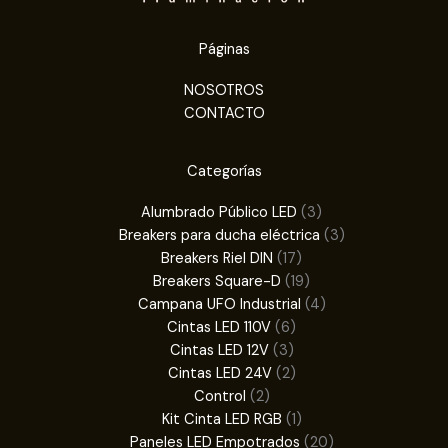
Páginas
NOSOTROS
CONTACTO
Categorías
3
Alumbrado Público LED
3
productos
3
Breakers para ducha eléctrica
3
17
productos
Breakers Riel DIN
17
productos
19
Breakers Square-D
19
productos
4
Campana UFO Industrial
4
6
productos
Cintas LED 110V
6
3
productos
Cintas LED 12V
3
productos
2
Cintas LED 24V
2
2
productos
Control
2
productos
1
Kit Cinta LED RGB
1
producto
20
Paneles LED Empotrados
20