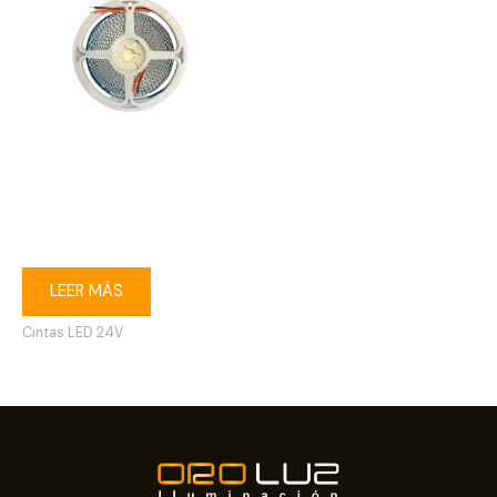
Cinta LED alta intensidad
24V 3000K 5 m 240 LED
20W
LEER MÁS
Cintas LED 24V