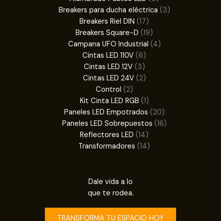
productos
3
Breakers para ducha eléctrica
3
17
productos
Breakers Riel DIN
17
productos
19
Breakers Square-D
19
productos
4
Campana UFO Industrial
4
6
productos
Cintas LED 110V
6
3
productos
Cintas LED 12V
3
productos
2
Cintas LED 24V
2
2
productos
Control
2
productos
1
Kit Cinta LED RGB
1
producto
20
Paneles LED Empotrados
20
productos
16
Paneles LED Sobrepuestos
16
14
productos
Reflectores LED
14
productos
14
Transformadores
14
productos
Dale vida a lo
que te rodea.
TRANSFORMA TU ESPACIO HOY