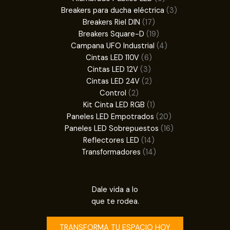
productos
3
Breakers para ducha eléctrica
3
17
productos
Breakers Riel DIN
17
productos
19
Breakers Square-D
19
productos
4
Campana UFO Industrial
4
6
productos
Cintas LED 110V
6
3
productos
Cintas LED 12V
3
productos
2
Cintas LED 24V
2
2
productos
Control
2
productos
1
Kit Cinta LED RGB
1
producto
20
Paneles LED Empotrados
20
productos
16
Paneles LED Sobrepuestos
16
14
productos
Reflectores LED
14
productos
14
Transformadores
14
productos
Dale vida a lo
que te rodea.
TRANSFORMA TU ESPACIO HOY