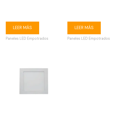
Ojo de buey LED 3W
Ojo de buey LED 18W
redondo empotrable 3000K
cuadrado empotrable
blanco
6500K blanco
LEER MÁS
LEER MÁS
Paneles LED Empotrados
Paneles LED Empotrados
Ojo de buey LED 12W
cuadrado empotrable
3000K blanco