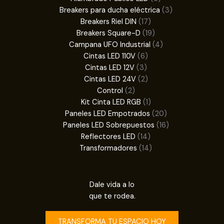
productos
3
Breakers para ducha eléctrica
3
17
productos
Breakers Riel DIN
17
productos
19
Breakers Square-D
19
productos
4
Campana UFO Industrial
4
6
productos
Cintas LED 110V
6
3
productos
Cintas LED 12V
3
productos
2
Cintas LED 24V
2
2
productos
Control
2
productos
1
Kit Cinta LED RGB
1
producto
20
Paneles LED Empotrados
20
productos
16
Paneles LED Sobrepuestos
16
14
productos
Reflectores LED
14
productos
14
Transformadores
14
productos
Dale vida a lo
que te rodea.
TRANSFORMA TU ESPACIO HOY