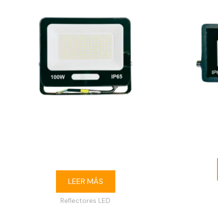
Reflector LED 100W 6500K IP65 120-
Reflector L
240V
LEER MÁS
Reflectores LED