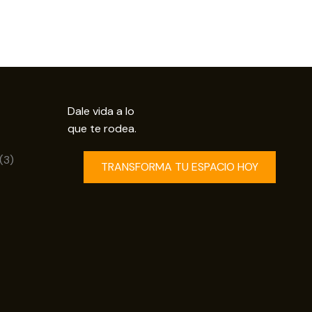
Dale vida a lo
que te rodea.
uctos
3
3
TRANSFORMA TU ESPACIO HOY
productos
os
ductos