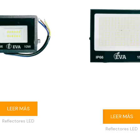
ED 10W 3000K IP65 120-240V
Reflector LED 150W 6500K
240V
LEER MÁS
LEER MÁS
Reflectores LED
Reflectores LED