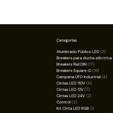
Categorías
3
Alumbrado Público LED
3
prod
Breakers para ducha eléctrica
17
Breakers Riel DIN
17
productos
19
Breakers Square-D
19
product
4
Campana UFO Industrial
4
6
pro
Cintas LED 110V
6
3
productos
Cintas LED 12V
3
productos
2
Cintas LED 24V
2
2
productos
Control
2
productos
1
Kit Cinta LED RGB
1