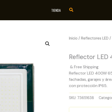
TIENDA
Inicio
/
Reflectores LED
/
Reflectores LED
Reflector LE
& Free Shipping
Reflector LED 400W 650
fachadas, garajes y áre
con protección IP65.
SKU:
73651638
Categor