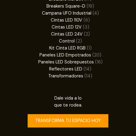
productos
19
Breakers Square-D
19
productos
4
Campana UFO Industrial
4
6
productos
Cintas LED 110V
6
3
productos
Cintas LED 12V
3
productos
2
Cintas LED 24V
2
2
productos
Control
2
productos
1
Kit Cinta LED RGB
1
producto
20
Paneles LED Empotrados
20
productos
16
Paneles LED Sobrepuestos
16
14
productos
Reflectores LED
14
productos
14
Transformadores
14
productos
Dale vida a lo
que te rodea.
TRANSFORMA TU ESPACIO HOY