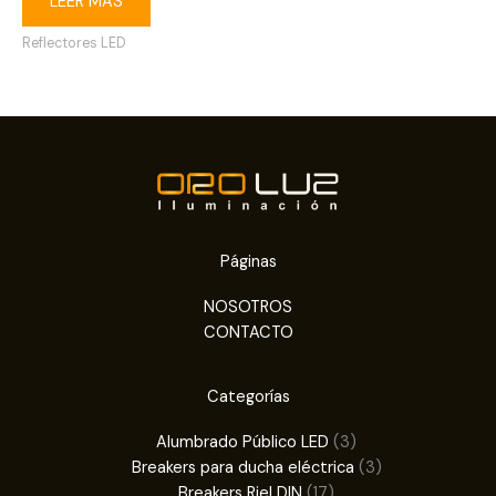
LEER MÁS
Reflectores LED
Páginas
NOSOTROS
CONTACTO
Categorías
3
Alumbrado Público LED
3
productos
3
Breakers para ducha eléctrica
3
17
productos
Breakers Riel DIN
17