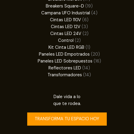
productos
19
Breakers Square-D
19
productos
4
Campana UFO Industrial
4
6
productos
Cintas LED 110V
6
3
productos
Cintas LED 12V
3
productos
2
Cintas LED 24V
2
2
productos
Control
2
productos
1
Kit Cinta LED RGB
1
producto
20
Paneles LED Empotrados
20
productos
16
Paneles LED Sobrepuestos
16
14
productos
Reflectores LED
14
productos
14
Transformadores
14
productos
Dale vida a lo
que te rodea.
TRANSFORMA TU ESPACIO HOY