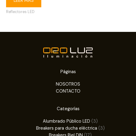
LEER MÁS
Reflectores LED
Páginas
NOSOTROS
CONTACTO
Categorías
3
Alumbrado Público LED
3
productos
3
Breakers para ducha eléctrica
3
17
productos
Breakers Riel DIN
17