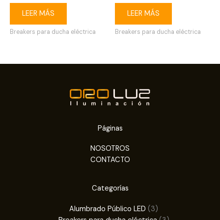
LEER MÁS
LEER MÁS
Breakers para ducha eléctrica
Breakers para ducha eléctrica
Páginas
NOSOTROS
CONTACTO
Categorías
3
Alumbrado Público LED
3
productos
3