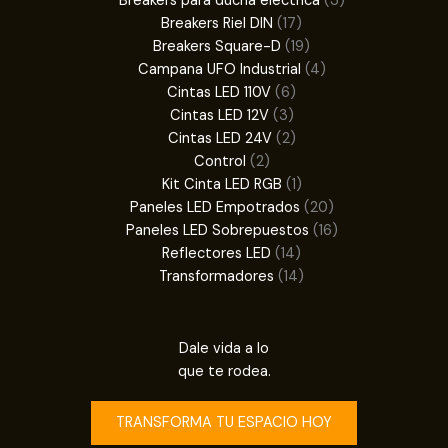
Breakers para ducha eléctrica
3
17
productos
Breakers Riel DIN
17
productos
19
Breakers Square-D
19
productos
4
Campana UFO Industrial
4
6
productos
Cintas LED 110V
6
3
productos
Cintas LED 12V
3
productos
2
Cintas LED 24V
2
2
productos
Control
2
productos
1
Kit Cinta LED RGB
1
producto
20
Paneles LED Empotrados
20
productos
16
Paneles LED Sobrepuestos
16
14
productos
Reflectores LED
14
productos
14
Transformadores
14
productos
Dale vida a lo
que te rodea.
TRANSFORMA TU ESPACIO HOY