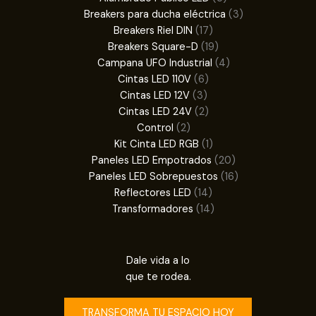
productos
3
Breakers para ducha eléctrica
3
17
productos
Breakers Riel DIN
17
productos
19
Breakers Square-D
19
productos
4
Campana UFO Industrial
4
6
productos
Cintas LED 110V
6
3
productos
Cintas LED 12V
3
productos
2
Cintas LED 24V
2
2
productos
Control
2
productos
1
Kit Cinta LED RGB
1
producto
20
Paneles LED Empotrados
20
productos
16
Paneles LED Sobrepuestos
16
14
productos
Reflectores LED
14
productos
14
Transformadores
14
productos
Dale vida a lo
que te rodea.
TRANSFORMA TU ESPACIO HOY