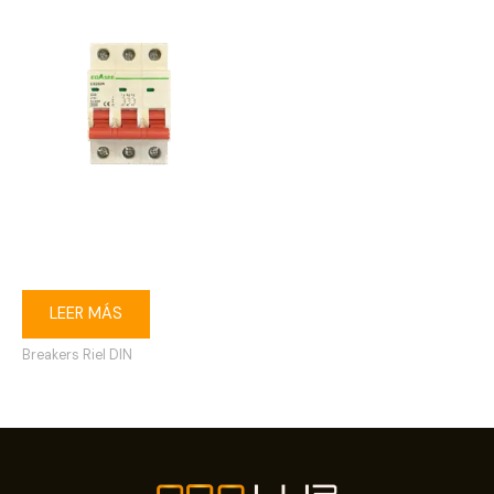
Breaker riel DIN 3P 50A
Ebasee
LEER MÁS
Breakers Riel DIN