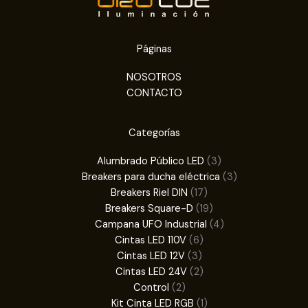
Páginas
NOSOTROS
CONTACTO
Categorías
3
Alumbrado Público LED
3
productos
3
Breakers para ducha eléctrica
3
17
productos
Breakers Riel DIN
17
productos
19
Breakers Square-D
19
productos
4
Campana UFO Industrial
4
6
productos
Cintas LED 110V
6
3
productos
Cintas LED 12V
3
productos
2
Cintas LED 24V
2
2
productos
Control
2
productos
1
Kit Cinta LED RGB
1