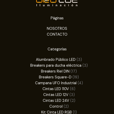
Páginas
NOSOTROS
CONTACTO
Categorías
3
Alumbrado Público LED
3
productos
3
Breakers para ducha eléctrica
3
17
productos
Breakers Riel DIN
17
productos
19
Breakers Square-D
19
productos
4
Campana UFO Industrial
4
6
productos
Cintas LED 110V
6
3
productos
Cintas LED 12V
3
productos
2
Cintas LED 24V
2
2
productos
Control
2
productos
1
Kit Cinta LED RGB
1