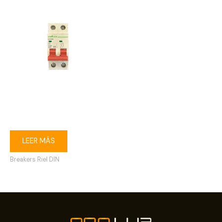
Breaker riel DIN 2P 20A
Ebasee
LEER MÁS
Breakers Riel DIN