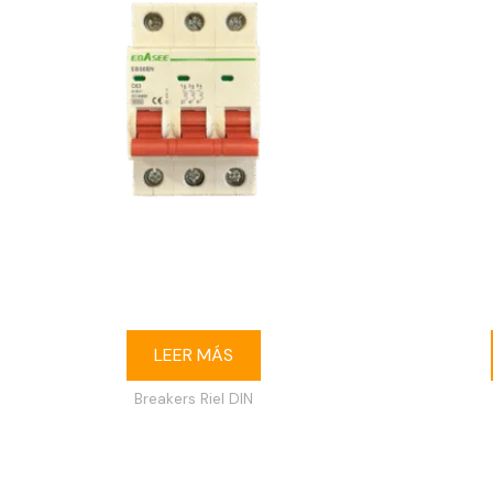
Breaker riel DIN 3P 63A Ebasee
Breaker
LEER MÁS
Breakers Riel DIN