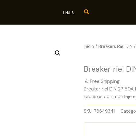
TIENDA
Inicio
/
Breakers Riel DIN
/
Breakers Riel DIN
Breaker riel D
& Free Shipping
Breaker riel DIN 2P 50A
tableros con montaje en 
SKU:
73649341
Catego