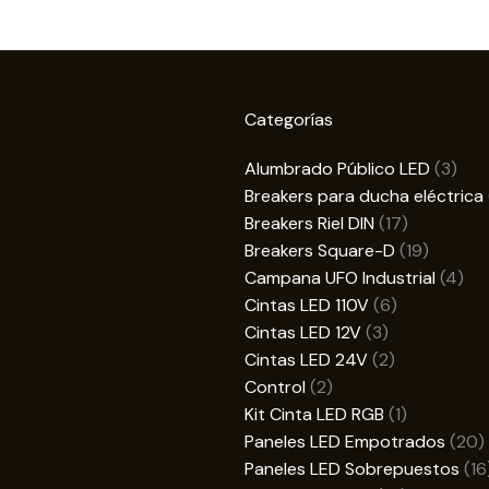
Categorías
3
Alumbrado Público LED
3
prod
Breakers para ducha eléctrica
17
Breakers Riel DIN
17
productos
19
Breakers Square-D
19
product
4
Campana UFO Industrial
4
6
pro
Cintas LED 110V
6
3
productos
Cintas LED 12V
3
productos
2
Cintas LED 24V
2
2
productos
Control
2
productos
1
Kit Cinta LED RGB
1
producto
2
Paneles LED Empotrados
20
p
Paneles LED Sobrepuestos
16