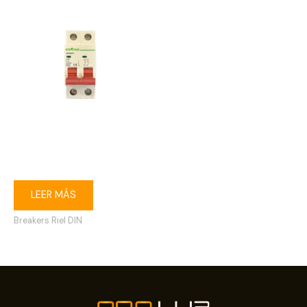
Breaker riel DIN 2P 40A
Ebasee
LEER MÁS
Breakers Riel DIN