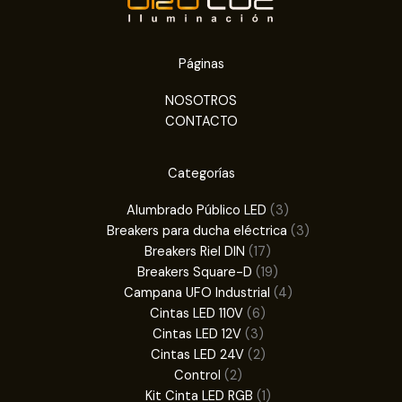
Páginas
NOSOTROS
CONTACTO
Categorías
3
Alumbrado Público LED
3
productos
3
Breakers para ducha eléctrica
3
17
productos
Breakers Riel DIN
17
productos
19
Breakers Square-D
19
productos
4
Campana UFO Industrial
4
6
productos
Cintas LED 110V
6
3
productos
Cintas LED 12V
3
productos
2
Cintas LED 24V
2
2
productos
Control
2
productos
1
Kit Cinta LED RGB
1