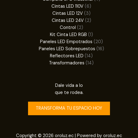
6
productos
Cintas LED 110V
6
3
productos
Cintas LED 12V
3
productos
2
Cintas LED 24V
2
2
productos
Control
2
productos
1
Kit Cinta LED RGB
1
producto
20
Paneles LED Empotrados
20
productos
16
Paneles LED Sobrepuestos
16
14
productos
Reflectores LED
14
productos
14
Transformadores
14
productos
Dale vida a lo
que te rodea.
TRANSFORMA TU ESPACIO HOY
Copyright © 2026 oroluz.ec | Powered by oroluz.ec