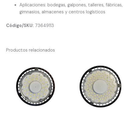
Aplicaciones: bodegas, galpones, talleres, fábricas,
gimnasios, almacenes y centros logísticos
Código/SKU:
73649113
Productos relacionados
Campana industrial LED UFO
Campana industrial LED UFO
100W 6500K
300W 6500K