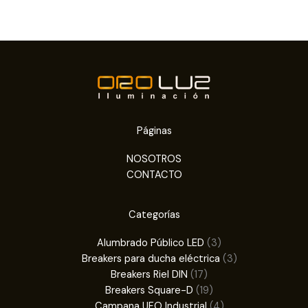
Páginas
NOSOTROS
CONTACTO
Categorías
3
Alumbrado Público LED
3
productos
3
Breakers para ducha eléctrica
3
17
productos
Breakers Riel DIN
17
productos
19
Breakers Square-D
19
productos
4
Campana UFO Industrial
4