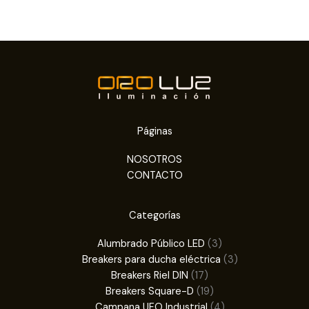
Páginas
NOSOTROS
CONTACTO
Categorías
3
Alumbrado Público LED
3
productos
3
Breakers para ducha eléctrica
3
17
productos
Breakers Riel DIN
17
productos
19
Breakers Square-D
19
productos
4
Campana UFO Industrial
4