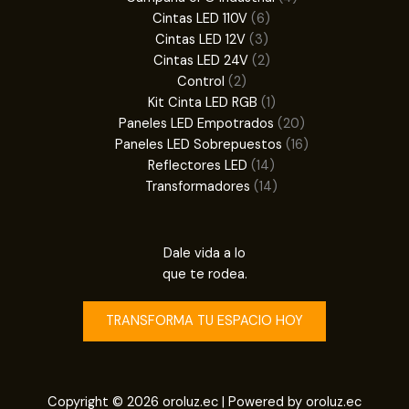
6
productos
Cintas LED 110V
6
3
productos
Cintas LED 12V
3
productos
2
Cintas LED 24V
2
2
productos
Control
2
productos
1
Kit Cinta LED RGB
1
producto
20
Paneles LED Empotrados
20
productos
16
Paneles LED Sobrepuestos
16
14
productos
Reflectores LED
14
productos
14
Transformadores
14
productos
Dale vida a lo
que te rodea.
TRANSFORMA TU ESPACIO HOY
Copyright © 2026 oroluz.ec | Powered by oroluz.ec