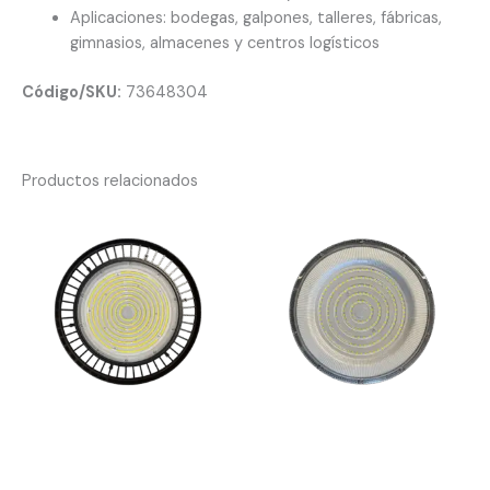
Aplicaciones: bodegas, galpones, talleres, fábricas,
gimnasios, almacenes y centros logísticos
Código/SKU:
73648304
Productos relacionados
Campana industrial LED UFO
Campana industrial LED UFO
250W 6500K
150W 6500K