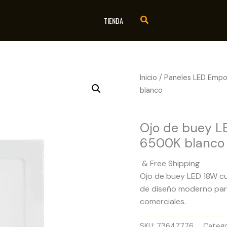
TIENDA
Inicio
/
Paneles LED Empo
blanco
Paneles LED Empotrad
Ojo de buey L
6500K blanco
& Free Shipping
Ojo de buey LED 18W cu
de diseño moderno para 
comerciales.
SKU:
73647776
Catego