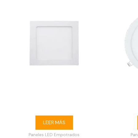
Ojo de buey LED 6W cuadrado
Ojo de buey
empotrable 3000K blanco
LEER MÁS
Paneles LED Empotrados
Pan