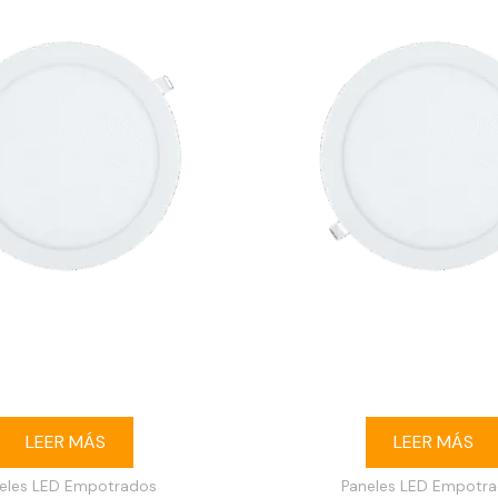
 LED 18W redondo empotrable
Ojo de buey LED 18W redond
3000K blanco
6500K blanco
LEER MÁS
LEER MÁS
eles LED Empotrados
Paneles LED Empotr