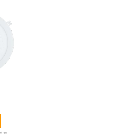
o empotrable
ados