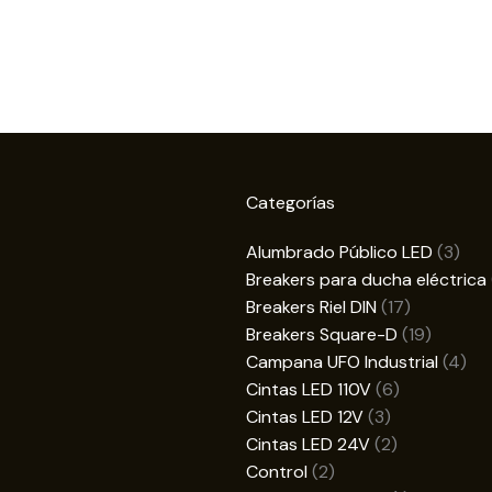
Categorías
3
Alumbrado Público LED
3
prod
Breakers para ducha eléctrica
17
Breakers Riel DIN
17
productos
19
Breakers Square-D
19
product
4
Campana UFO Industrial
4
6
pro
Cintas LED 110V
6
3
productos
Cintas LED 12V
3
productos
2
Cintas LED 24V
2
2
productos
Control
2