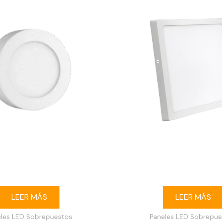
e buey LED 6W redondo
Ojo de buey LED 24W 
puesto 6500K blanco
sobrepuesto 3000K 
LEER MÁS
LEER MÁS
eles LED Sobrepuestos
Paneles LED Sobrepue