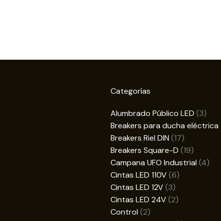
Categorías
3
Alumbrado Público LED
3
prod
Breakers para ducha eléctrica
17
Breakers Riel DIN
17
productos
19
Breakers Square-D
19
product
4
Campana UFO Industrial
4
6
pro
Cintas LED 110V
6
3
productos
Cintas LED 12V
3
productos
2
Cintas LED 24V
2
2
productos
Control
2