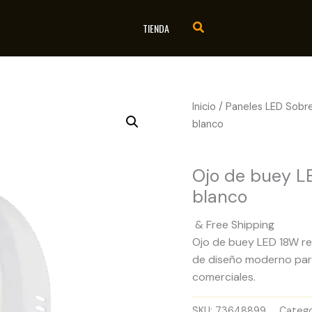
TIENDA
Inicio
/
Paneles LED Sobr
blanco
Paneles LED Sobrepue
Ojo de buey 
blanco
& Free Shipping
Ojo de buey LED 18W re
de diseño moderno para 
comerciales.
SKU:
73648899
Catego