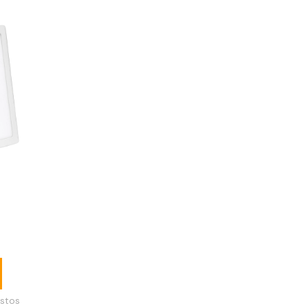
cuadrado
blanco
stos