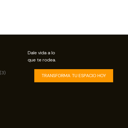
Dale vida a lo
que te rodea.
uctos
3
3
TRANSFORMA TU ESPACIO HOY
productos
os
ductos