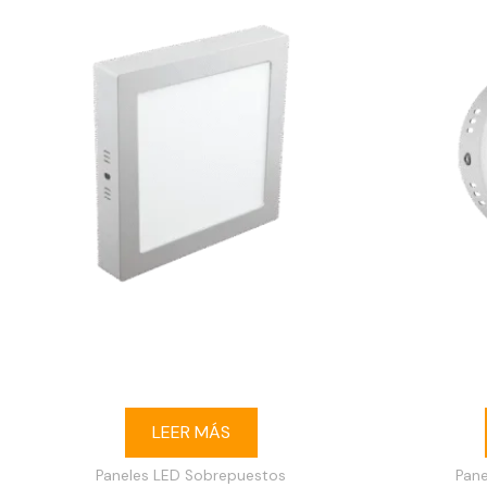
Ojo de buey LED 18W cuadrado
Ojo d
sobrepuesto 3000K blanco
sobre
LEER MÁS
Paneles LED Sobrepuestos
Pan