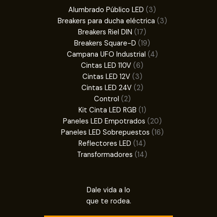
3
Alumbrado Público LED
3
productos
3
Breakers para ducha eléctrica
3
17
productos
Breakers Riel DIN
17
productos
19
Breakers Square-D
19
productos
4
Campana UFO Industrial
4
6
productos
Cintas LED 110V
6
3
productos
Cintas LED 12V
3
productos
2
Cintas LED 24V
2
2
productos
Control
2
productos
1
Kit Cinta LED RGB
1
producto
20
Paneles LED Empotrados
20
productos
16
Paneles LED Sobrepuestos
16
14
productos
Reflectores LED
14
productos
14
Transformadores
14
productos
Dale vida a lo
que te rodea.