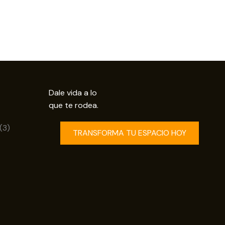
Dale vida a lo
que te rodea.
uctos
3
3
TRANSFORMA TU ESPACIO HOY
productos
os
ductos