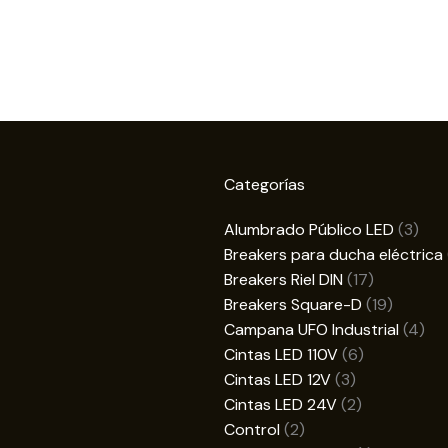
Categorías
3
Alumbrado Público LED
3
prod
Breakers para ducha eléctrica
17
Breakers Riel DIN
17
productos
19
Breakers Square-D
19
product
4
Campana UFO Industrial
4
6
pro
Cintas LED 110V
6
3
productos
Cintas LED 12V
3
productos
2
Cintas LED 24V
2
2
productos
Control
2