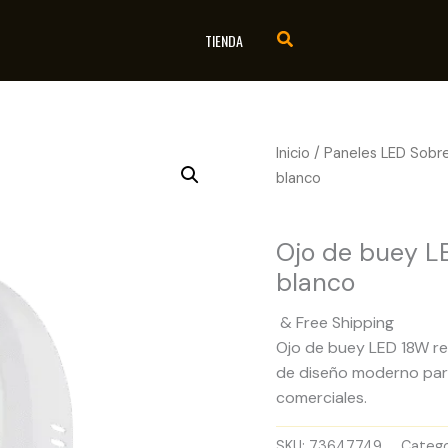
TIENDA
Inicio
/
Paneles LED Sobr
blanco
Paneles LED Sobrepue
Ojo de buey 
blanco
& Free Shipping
Ojo de buey LED 18W re
de diseño moderno para 
comerciales.
SKU:
73647749
Catego