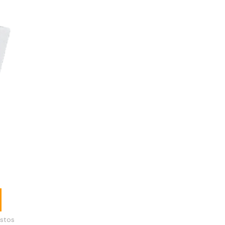
uadrado
blanco
stos