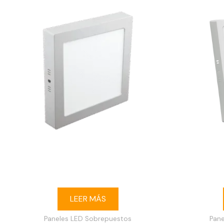
Ojo de buey LED 18W cuadrado
Ojo de 
sobrepuesto 6500K blanco
sobre
LEER MÁS
Paneles LED Sobrepuestos
Pan