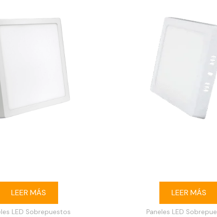
buey LED 24W cuadrado
Ojo de buey LED 12W c
puesto 6500K blanco
sobrepuesto 3000K 
LEER MÁS
LEER MÁS
eles LED Sobrepuestos
Paneles LED Sobrepue