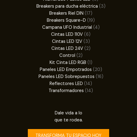
productos
3
Breakers para ducha eléctrica
3
17
productos
Breakers Riel DIN
17
productos
19
Breakers Square-D
19
productos
4
Campana UFO Industrial
4
6
productos
Cintas LED 110V
6
3
productos
Cintas LED 12V
3
productos
2
Cintas LED 24V
2
2
productos
Control
2
productos
1
Kit Cinta LED RGB
1
producto
20
Paneles LED Empotrados
20
productos
16
Paneles LED Sobrepuestos
16
14
productos
Reflectores LED
14
productos
14
Transformadores
14
productos
Dale vida a lo
que te rodea.
TRANSFORMA TU ESPACIO HOY