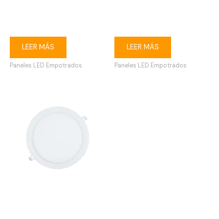
Ojo de buey LED 18W
Ojo de buey LED 12W
cuadrado empotrable
cuadrado empotrable
6500K blanco
6500K blanco
LEER MÁS
LEER MÁS
Paneles LED Empotrados
Paneles LED Empotrados
Ojo de buey LED 18W
redondo empotrable 6500K
blanco