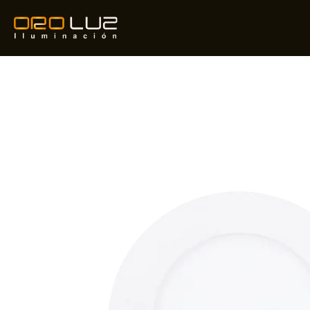
Ir
al
contenido