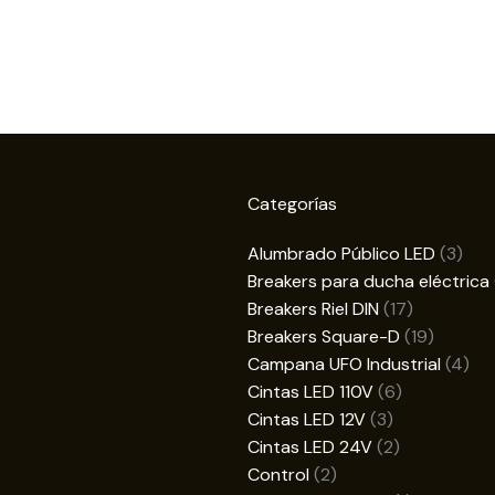
Categorías
3
Alumbrado Público LED
3
prod
Breakers para ducha eléctrica
17
Breakers Riel DIN
17
productos
19
Breakers Square-D
19
product
4
Campana UFO Industrial
4
6
pro
Cintas LED 110V
6
3
productos
Cintas LED 12V
3
productos
2
Cintas LED 24V
2
2
productos
Control
2