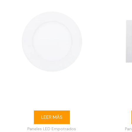
Ojo de buey LED 6W redondo empotrable
Ojo de
6500K blanco
empo
LEER MÁS
Paneles LED Empotrados
Pan