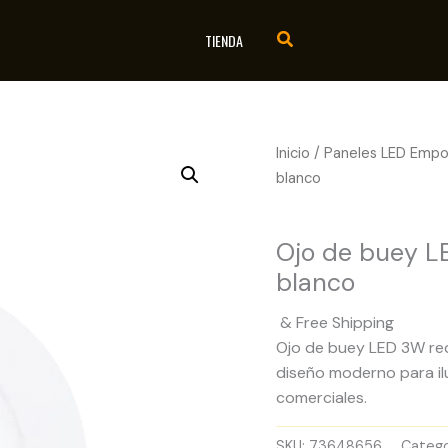
TIENDA
Inicio
/
Paneles LED Empo
blanco
Paneles LED Empotrad
Ojo de buey 
blanco
& Free Shipping
Ojo de buey LED 3W red
diseño moderno para ilu
comerciales.
SKU:
73648656
Catego