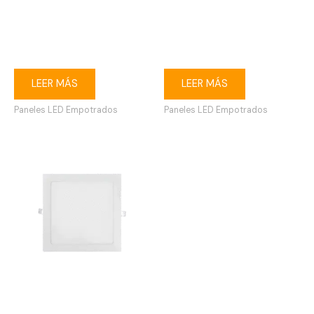
Ojo de buey LED 6W
Ojo de buey LED 18W
redondo empotrable 3000K
redondo empotrable 6500K
blanco
blanco
LEER MÁS
LEER MÁS
Paneles LED Empotrados
Paneles LED Empotrados
Ojo de buey LED 18W
cuadrado empotrable