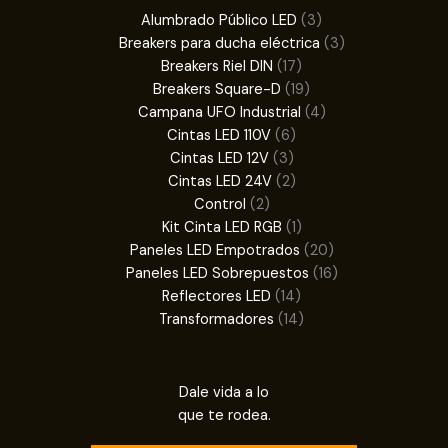
3
Alumbrado Público LED
3
productos
3
Breakers para ducha eléctrica
3
17
productos
Breakers Riel DIN
17
productos
19
Breakers Square-D
19
productos
4
Campana UFO Industrial
4
6
productos
Cintas LED 110V
6
3
productos
Cintas LED 12V
3
productos
2
Cintas LED 24V
2
2
productos
Control
2
productos
1
Kit Cinta LED RGB
1
producto
20
Paneles LED Empotrados
20
productos
16
Paneles LED Sobrepuestos
16
14
productos
Reflectores LED
14
productos
14
Transformadores
14
productos
Dale vida a lo
que te rodea.