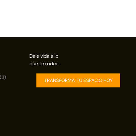
Dale vida a lo
que te rodea.
uctos
3
3
TRANSFORMA TU ESPACIO HOY
productos
os
ductos