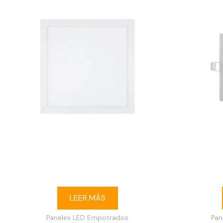
Ojo de buey LED 24W cuadrado
Ojo de
empotrable 3000K blanco
empo
LEER MÁS
Paneles LED Empotrados
Pan