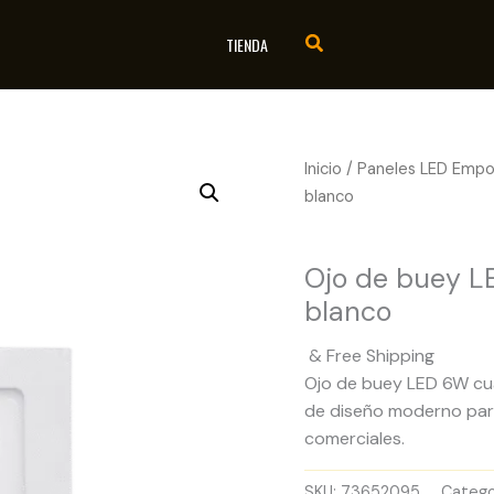
TIENDA
Inicio
/
Paneles LED Empo
blanco
Paneles LED Empotrad
Ojo de buey 
blanco
& Free Shipping
Ojo de buey LED 6W cua
de diseño moderno para 
comerciales.
SKU:
73652095
Catego