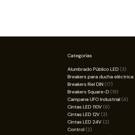
Categorías
3
Alumbrado Público LED
3
prod
Breakers para ducha eléctrica
17
Breakers Riel DIN
17
productos
19
Breakers Square-D
19
product
4
Campana UFO Industrial
4
6
pro
Cintas LED 110V
6
3
productos
Cintas LED 12V
3
productos
2
Cintas LED 24V
2
2
productos
Control
2