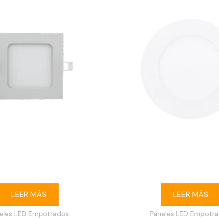
 buey LED 3W cuadrado
Ojo de buey LED 6W redond
trable 3000K blanco
6500K blanco
LEER MÁS
LEER MÁS
eles LED Empotrados
Paneles LED Empotr