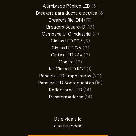
3
Alumbrado Público LED
3
productos
3
Breakers para ducha eléctrica
3
17
productos
Breakers Riel DIN
17
productos
19
Breakers Square-D
19
productos
4
Campana UFO Industrial
4
6
productos
Cintas LED 110V
6
3
productos
Cintas LED 12V
3
productos
2
Cintas LED 24V
2
2
productos
Control
2
productos
1
Kit Cinta LED RGB
1
producto
20
Paneles LED Empotrados
20
productos
16
Paneles LED Sobrepuestos
16
14
productos
Reflectores LED
14
productos
14
Transformadores
14
productos
Dale vida a lo
que te rodea.