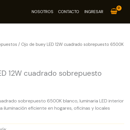
NOSOTROS
CONTACTO
INGRESAR
epuestos
/ Ojo de buey LED 12W cuadrado sobrepuesto 6500K
stos
ED 12W cuadrado sobrepuesto
adrado sobrepuesto 6500K blanco, luminaria LED interior
iluminación eficiente en hogares, oficinas y locales
ría:
Paneles LED Sobrepuestos