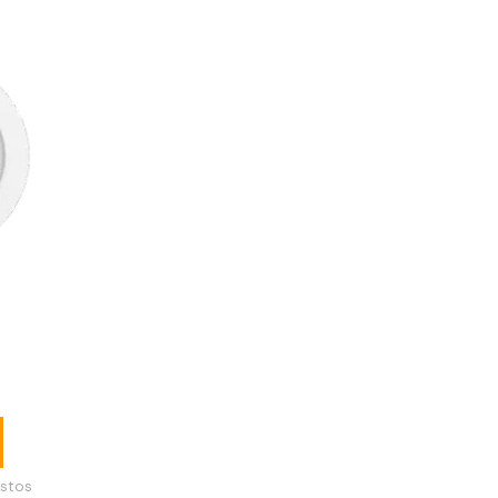
edondo
blanco
stos