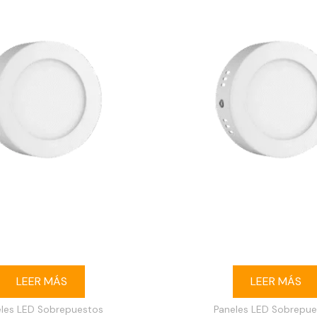
e buey LED 6W redondo
Ojo de buey LED 6W r
puesto 3000K blanco
sobrepuesto 6500K 
LEER MÁS
LEER MÁS
eles LED Sobrepuestos
Paneles LED Sobrepue