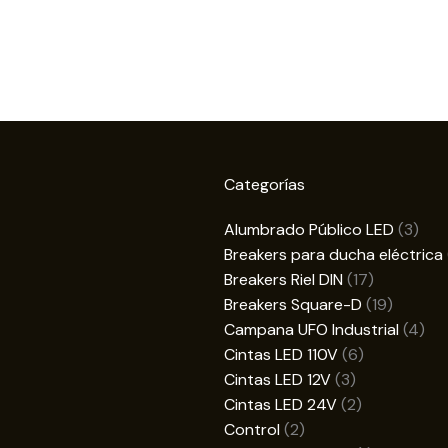
Categorías
3
Alumbrado Público LED
3
prod
Breakers para ducha eléctrica
17
Breakers Riel DIN
17
productos
19
Breakers Square-D
19
product
4
Campana UFO Industrial
4
6
pro
Cintas LED 110V
6
3
productos
Cintas LED 12V
3
productos
2
Cintas LED 24V
2
2
productos
Control
2