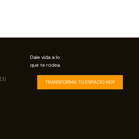
Dale vida a lo
que te rodea.
uctos
3
3
TRANSFORMA TU ESPACIO HOY
productos
os
ductos