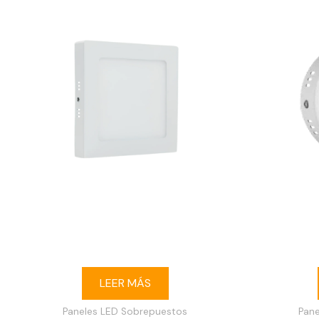
Ojo de buey LED 6W cuadrado
Ojo d
sobrepuesto 6500K blanco
sobre
LEER MÁS
Paneles LED Sobrepuestos
Pan