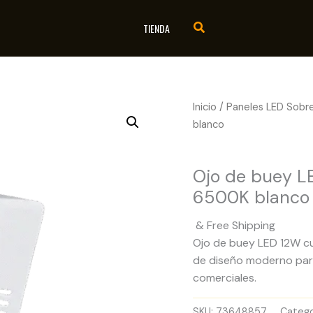
TIENDA
Inicio
/
Paneles LED Sobr
blanco
Paneles LED Sobrepue
Ojo de buey L
6500K blanco
& Free Shipping
Ojo de buey LED 12W cu
de diseño moderno para 
comerciales.
SKU:
73648857
Catego