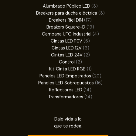
3
Alumbrado Público LED
3
productos
3
Breakers para ducha eléctrica
3
17
productos
Breakers Riel DIN
17
productos
19
Breakers Square-D
19
productos
4
Campana UFO Industrial
4
6
productos
Cintas LED 110V
6
3
productos
Cintas LED 12V
3
productos
2
Cintas LED 24V
2
2
productos
Control
2
productos
1
Kit Cinta LED RGB
1
producto
20
Paneles LED Empotrados
20
productos
16
Paneles LED Sobrepuestos
16
14
productos
Reflectores LED
14
productos
14
Transformadores
14
productos
Dale vida a lo
que te rodea.