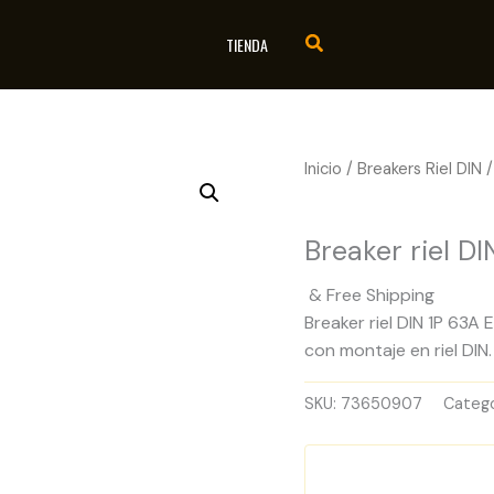
TIENDA
Inicio
/
Breakers Riel DIN
/
Breakers Riel DIN
Breaker riel D
& Free Shipping
Breaker riel DIN 1P 63A 
con montaje en riel DIN.
SKU:
73650907
Catego