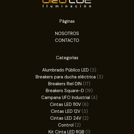
Páginas
NOSOTROS
CONTACTO
Categorías
3
Alumbrado Público LED
3
productos
3
Breakers para ducha eléctrica
3
17
productos
Breakers Riel DIN
17
productos
19
Breakers Square-D
19
productos
4
Campana UFO Industrial
4
6
productos
Cintas LED 110V
6
3
productos
Cintas LED 12V
3
productos
2
Cintas LED 24V
2
2
productos
Control
2
productos
1
Kit Cinta LED RGB
1