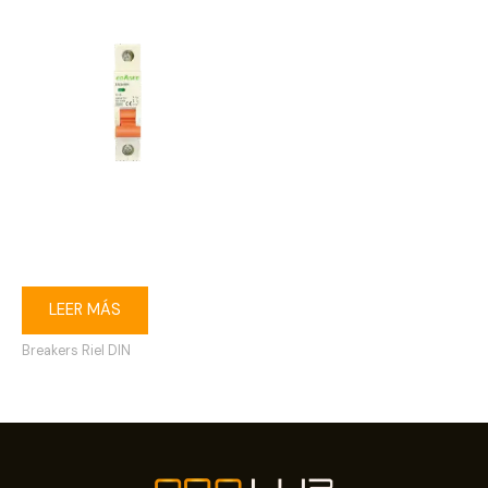
Breaker riel DIN 1P 16A
Ebasee
LEER MÁS
Breakers Riel DIN