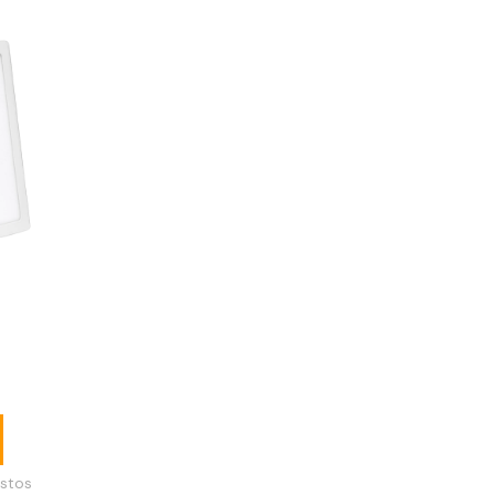
cuadrado
blanco
stos