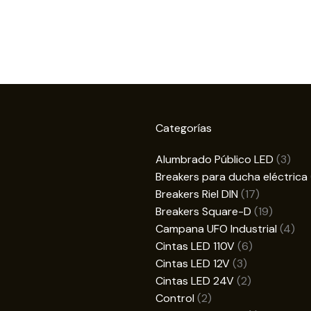
Categorías
3
Alumbrado Público LED
3
prod
Breakers para ducha eléctrica
17
Breakers Riel DIN
17
productos
19
Breakers Square-D
19
product
4
Campana UFO Industrial
4
6
pro
Cintas LED 110V
6
3
productos
Cintas LED 12V
3
productos
2
Cintas LED 24V
2
2
productos
Control
2