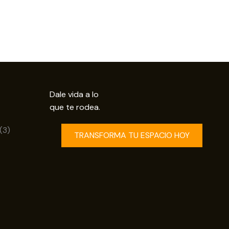
Dale vida a lo
que te rodea.
uctos
3
3
TRANSFORMA TU ESPACIO HOY
productos
os
ductos