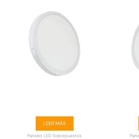
Ojo de buey LED 24W redondo
Ojo de
sobrepuesto 3000K blanco
sobre
LEER MÁS
Paneles LED Sobrepuestos
Pan