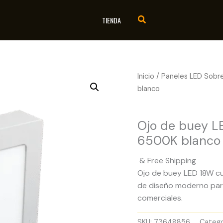
TIENDA
Inicio
/
Paneles LED Sobr
blanco
Paneles LED Sobrepue
Ojo de buey L
6500K blanco
& Free Shipping
Ojo de buey LED 18W cu
de diseño moderno para 
comerciales.
SKU:
73648856
Catego