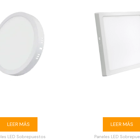
 buey LED 18W redondo
Ojo de buey LED 24W 
puesto 3000K blanco
sobrepuesto 6500K 
LEER MÁS
LEER MÁS
eles LED Sobrepuestos
Paneles LED Sobrepue