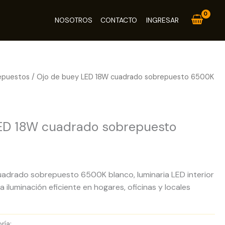
NOSOTROS
CONTACTO
INGRESAR
epuestos
/ Ojo de buey LED 18W cuadrado sobrepuesto 6500K
stos
ED 18W cuadrado sobrepuesto
adrado sobrepuesto 6500K blanco, luminaria LED interior
iluminación eficiente en hogares, oficinas y locales
ría:
Paneles LED Sobrepuestos